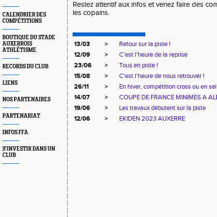
Restez attentif aux infos et venez faire des c
les copains.
CALENDRIER DES
COMPÉTITIONS
BOUTIQUE DU STADE
13/03
>
Retour sur la piste !
AUXERROIS
ATHLÉTISME
12/09
>
C'est l'heure de la reprise
23/06
>
Tous en piste !
RECORDS DU CLUB
15/08
>
C'est l'heure de nous retrouver !
LIENS
26/11
>
En hiver, compétition cross ou en sal
14/07
>
COUPE DE FRANCE MINIMES A AL
NOS PARTENAIRES
19/06
>
Les travaux débutent sur la piste
PARTENARIAT
12/06
>
EKIDEN 2023 AUXERRE
INFOS FFA
S'INVESTIR DANS UN
CLUB