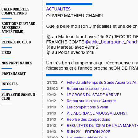
ACTUALITES
CALENDRIER DES
COMPÉTITIONS
OLIVIER MATHIEU CHAMPI
BOUTIQUE DU STADE
Quelle belle moisson 3 médailles et une de c
AUXERROIS
ATHLÉTISME
🥇 au Marteau lourd avec 14m67 (RECORD
FRANCHE COMTÉ
@athle_bourgogne_franc
RECORDS DU CLUB
🥈au Marteau avec 49m15
🥉 au Poids avec 12m46
LIENS
Un très bon championnat qui récompense une 
NOS PARTENAIRES
félicitations et à l’année prochaineON DE FR
PARTENARIAT
>
27/02
Fête du printemps du Stade Auxerrois At
INFOS FFA
>
25/02
Retour sur la saison cross
>
10/12
LE CROSS DU STADE ARRIVE !
S'INVESTIR DANS UN
CLUB
>
10/12
Retour sur le cross d'Auxerre
>
31/10
Les compétitions à venir
>
31/10
À L’ABORDAGE MOUSSAILLONS !
>
31/10
Reprise des competitions
>
31/10
RESULTATS DU 10KM DE L’AJA MARA
>
31/10
RUN 2K – ÉDITION 2025
>