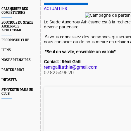
ACTUALITES
CALENDRIER DES
COMPÉTITIONS
Le Stade Auxerrois Athlétisme est à la recherc
BOUTIQUE DU STADE
AUXERROIS
devenir partenaire.
ATHLÉTISME
Si vous connaissez des personnes qui seraien
RECORDS DU CLUB
nous contacter ou de nous mettre en relation
LIENS
"Seul on va vite, ensemble on va loin".
NOS PARTENAIRES
Contact : Rémi Galli
remigalli.athle@gmail.com
PARTENARIAT
07.82.54.96.20
INFOS FFA
S'INVESTIR DANS UN
CLUB