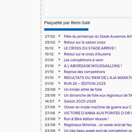
Plaquette
par Remi Galli
>
27/02
Fête du printemps du Stade Auxerrois At
>
25/02
Retour sur la saison cross
>
10/12
LE CROSS DU STADE ARRIVE !
>
10/12
Retour sur le cross d'Auxerre
>
31/10
Les compétitions à venir
>
31/10
À L’ABORDAGE MOUSSAILLONS !
>
31/10
Reprise des competitions
>
31/10
RESULTATS DU 10KM DE L’AJA MARA
>
31/10
RUN 2K – ÉDITION 2025
>
25/09
Un kinder athlé de folie
>
25/09
Un dimanche de folie aux régionaux de 5k
>
14/07
Saison 2025-2026
>
27/06
Olivier en mode machine de guerre aux 
Master
>
27/06
VICTOIRE D’ANNA AUX POINTES D’OR 
>
23/06
Run & Bike édition réussie !
>
23/06
Régionaux Minimes : un week-end de feu 
>
23/06
Un très beau week-end de compétition pou