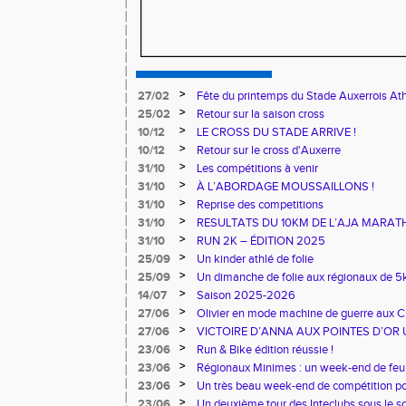
>
27/02
Fête du printemps du Stade Auxerrois At
>
25/02
Retour sur la saison cross
>
10/12
LE CROSS DU STADE ARRIVE !
>
10/12
Retour sur le cross d'Auxerre
>
31/10
Les compétitions à venir
>
31/10
À L’ABORDAGE MOUSSAILLONS !
>
31/10
Reprise des competitions
>
31/10
RESULTATS DU 10KM DE L’AJA MARA
>
31/10
RUN 2K – ÉDITION 2025
>
25/09
Un kinder athlé de folie
>
25/09
Un dimanche de folie aux régionaux de 5k
>
14/07
Saison 2025-2026
>
27/06
Olivier en mode machine de guerre aux 
Master
>
27/06
VICTOIRE D’ANNA AUX POINTES D’OR 
>
23/06
Run & Bike édition réussie !
>
23/06
Régionaux Minimes : un week-end de feu 
>
23/06
Un très beau week-end de compétition pou
>
23/06
Un deuxième tour des Inteclubs sous le so