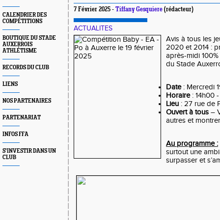
7 Février 2025 -
Tiffany Gesquiere
(rédacteur)
CALENDRIER DES
COMPÉTITIONS
ACTUALITES
BOUTIQUE DU STADE
Avis à tous les j
AUXERROIS
2020 et 2014 : 
ATHLÉTISME
après-midi 100% 
du Stade Auxerro
RECORDS DU CLUB
LIENS
Date
: Mercredi 
Horaire
: 14h00 
NOS PARTENAIRES
Lieu
: 27 rue de P
Ouvert à tous
– V
PARTENARIAT
autres et montrer
INFOS FFA
Au programme :
S'INVESTIR DANS UN
surtout une ambi
CLUB
surpasser et s’a