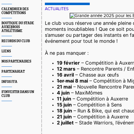
ACTUALITES
CALENDRIER DES
COMPÉTITIONS
Le club vous réserve une année pleine d
BOUTIQUE DU STADE
AUXERROIS
moments inoubliables ! Que ce soit pour
ATHLÉTISME
s’amuser ou partager des instants en fam
événement pour tout le monde !
RECORDS DU CLUB
LIENS
À ne pas manquer :
NOS PARTENAIRES
19 février
– Compétition à Auxer
12 mars
– Rencontre Parents / En
PARTENARIAT
16 avril
– Chasse aux œufs
1er mai
8 mai
– Compétition à Mi
INFOS FFA
21 mai
– Nouvelle Rencontre Paren
4 juin
– MaxiMômes
S'INVESTIR DANS UN
CLUB
11 juin
– Compétition à Auxerre
15 juin
– Compétition à Sens
18 juin
– Run & Bike, qui est chau
21 juin
– Compétition à Auxerre
2 juillet
– Stade Warriors, l’événem