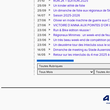
>
31/10
RUN 2K – ÉDITION 2025
>
25/09
Un kinder athlé de folie
>
25/09
Un dimanche de folie aux régionaux de 5k
>
14/07
Saison 2025-2026
>
27/06
Olivier en mode machine de guerre aux 
Master
>
27/06
VICTOIRE D’ANNA AUX POINTES D’OR 
>
23/06
Run & Bike édition réussie !
>
23/06
Régionaux Minimes : un week-end de feu 
>
23/06
Un très beau week-end de compétition pou
>
23/06
Un deuxième tour des Inteclubs sous le so
>
14/05
Dimanche de meeting au Stade Auxerroi
>
14/05
Retour sur les interclubs du 4 mai 2025 à