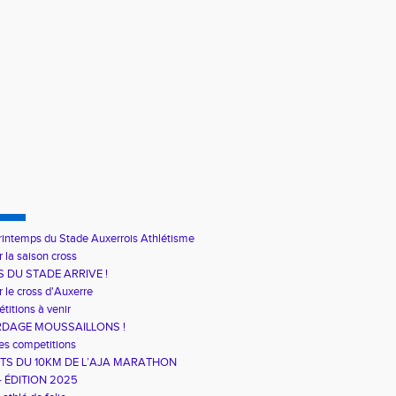
rintemps du Stade Auxerrois Athlétisme
r la saison cross
S DU STADE ARRIVE !
r le cross d'Auxerre
titions à venir
RDAGE MOUSSAILLONS !
es competitions
TS DU 10KM DE L’AJA MARATHON
– ÉDITION 2025