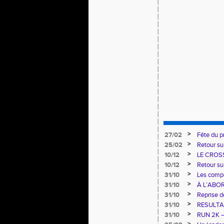
>
27/02
Fête du p
>
25/02
Retour su
>
10/12
LE CROS
>
10/12
Retour su
>
31/10
Les compé
>
31/10
À L’ABO
>
31/10
Reprise d
>
31/10
RESULTA
>
31/10
RUN 2K 