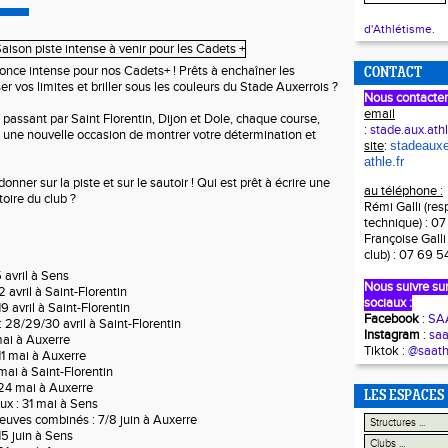
d'Athlétisme.
nce intense pour nos Cadets+ ! Prêts à enchaîner les
CONTACT
r vos limites et briller sous les couleurs du Stade Auxerrois ?
Nous contacter
email
passant par Saint Florentin, Dijon et Dole, chaque course,
:
stade.aux.at
une nouvelle occasion de montrer votre détermination et
site
:
stadeauxe
athle.fr
nner sur la piste et sur le sautoir ! Qui est prêt à écrire une
au téléphone :
toire du club ?
Rémi Galli (re
technique) : 0
Françoise Galli
club) : 07 69 5
 avril à Sens
Nous suivre sur
2 avril à Saint-Florentin
sociaux :
9 avril à Saint-Florentin
Facebook
:
SAA
 28/29/30 avril à Saint-Florentin
Instagram
:
saa
mai à Auxerre
Tiktok :
@saath
11 mai à Auxerre
 mai à Saint-Florentin
 24 mai à Auxerre
LES ESPACES
x : 31 mai à Sens
euves combinés : 7/8 juin à Auxerre
15 juin à Sens