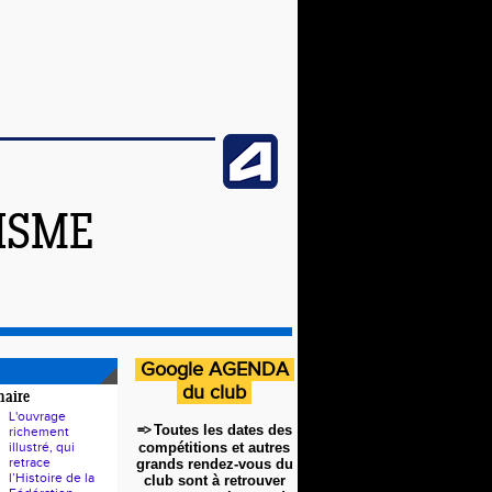
ISME
Google AGENDA
du club
naire
L'ouvrage
=>
Toutes les dates des
richement
illustré, qui
compétitions et autres
retrace
grands rendez-vous du
l’Histoire de la
club sont à retrouver