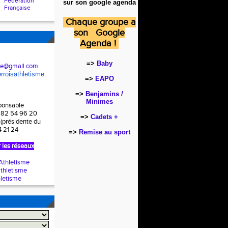
Fédération
sur son google agenda
Française
Chaque groupe a
son Google
Agenda !
=>
Baby
hle@gmail.com
rroisathletisme.
=>
EAPO
=>
Benjamins /
Minimes
sponsable
7 82 54 96 20
=>
Cadets +
 (présidente du
4 21 24
=>
Remise au sport
 les réseaux
thletisme
thletisme
letisme