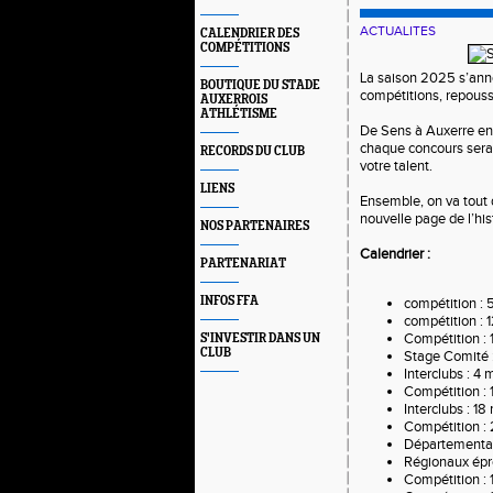
ACTUALITES
CALENDRIER DES
COMPÉTITIONS
La saison 2025 s’anno
BOUTIQUE DU STADE
compétitions, repousse
AUXERROIS
ATHLÉTISME
De Sens à Auxerre en 
chaque concours sera 
RECORDS DU CLUB
votre talent.
LIENS
Ensemble, on va tout do
nouvelle page de l’his
NOS PARTENAIRES
Calendrier :
PARTENARIAT
INFOS FFA
compétition : 5
compétition : 1
Compétition : 1
S'INVESTIR DANS UN
CLUB
Stage Comité :
Interclubs : 4 
Compétition : 
Interclubs : 18
Compétition :
Départementau
Régionaux épr
Compétition : 