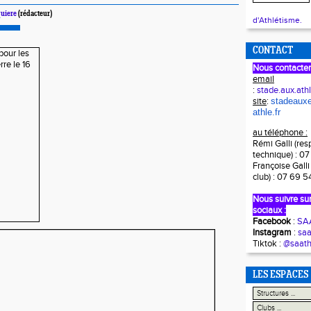
quiere
(rédacteur)
d'Athlétisme.
CONTACT
Nous contacter
email
:
stade.aux.at
site
:
stadeauxe
athle.fr
au téléphone :
Rémi Galli (re
technique) : 0
Françoise Galli
club) : 07 69 5
Nous suivre sur
sociaux :
Facebook
:
SAA
Instagram
:
saa
Tiktok :
@saath
LES ESPACES