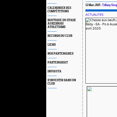
12 Mars 2025 -
Tiffany Ges
CALENDRIER DES
COMPÉTITIONS
ACTUALITES
BOUTIQUE DU STADE
AUXERROIS
ATHLÉTISME
RECORDS DU CLUB
LIENS
NOS PARTENAIRES
PARTENARIAT
INFOS FFA
S'INVESTIR DANS UN
CLUB