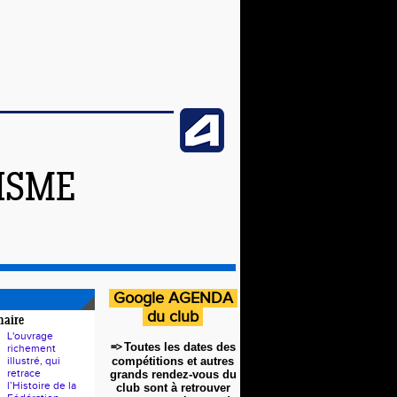
ISME
Google AGENDA
du club
naire
L'ouvrage
=>
Toutes les dates des
richement
illustré, qui
compétitions et autres
retrace
grands rendez-vous du
l’Histoire de la
club sont à retrouver