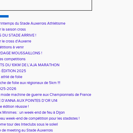
rintemps du Stade Auxerrois Athlétisme
r la saison cross
S DU STADE ARRIVE !
r le cross d'Auxerre
titions à venir
RDAGE MOUSSAILLONS !
es competitions
TS DU 10KM DE L’AJA MARATHON
– ÉDITION 2025
athlé de folie
he de folie aux régionaux de 5km !!!
2025-2026
en mode machine de guerre aux Championnats de France
E D’ANNA AUX POINTES D’OR U14
 édition réussie !
 Minimes : un week-end de feu à Dijon
eau week-end de compétition pour les stadistes !
me tour des Inteclubs sous le soleil
 de meeting au Stade Auxerrois