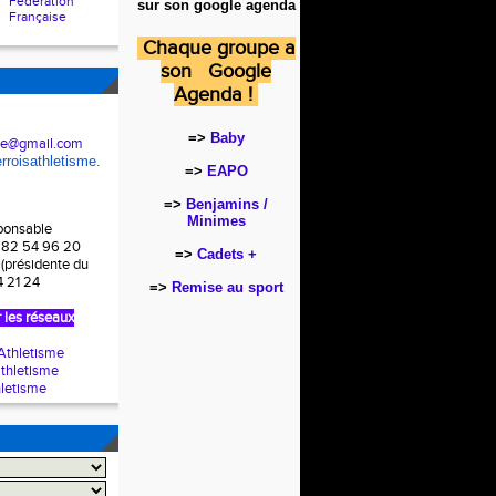
Fédération
sur son google agenda
Française
Chaque groupe a
son Google
Agenda !
=>
Baby
hle@gmail.com
rroisathletisme.
=>
EAPO
=>
Benjamins /
Minimes
sponsable
7 82 54 96 20
=>
Cadets +
 (présidente du
4 21 24
=>
Remise au sport
 les réseaux
thletisme
thletisme
letisme