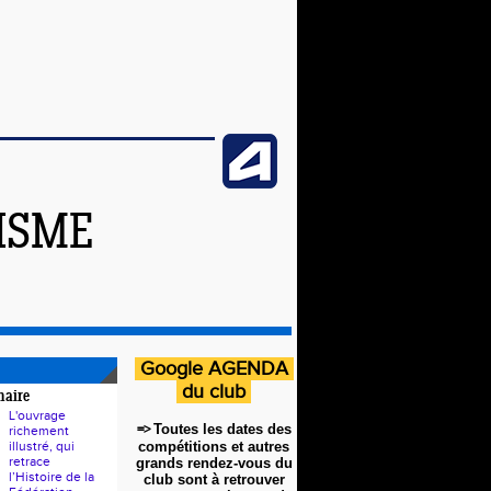
ISME
Google AGENDA
du club
naire
L'ouvrage
=>
Toutes les dates des
richement
illustré, qui
compétitions et autres
retrace
grands rendez-vous du
l’Histoire de la
club sont à retrouver