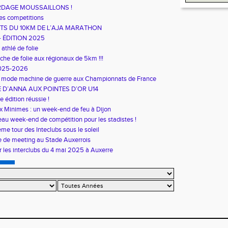
RDAGE MOUSSAILLONS !
es competitions
TS DU 10KM DE L’AJA MARATHON
– ÉDITION 2025
athlé de folie
he de folie aux régionaux de 5km !!!
2025-2026
en mode machine de guerre aux Championnats de France
E D’ANNA AUX POINTES D’OR U14
 édition réussie !
 Minimes : un week-end de feu à Dijon
eau week-end de compétition pour les stadistes !
me tour des Inteclubs sous le soleil
 de meeting au Stade Auxerrois
r les interclubs du 4 mai 2025 à Auxerre