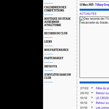
12 Mars 2025 -
Tiffany Ges
CALENDRIER DES
COMPÉTITIONS
ACTUALITES
BOUTIQUE DU STADE
AUXERROIS
ATHLÉTISME
RECORDS DU CLUB
LIENS
NOS PARTENAIRES
PARTENARIAT
INFOS FFA
S'INVESTIR DANS UN
CLUB
>
27/02
Fête du p
>
25/02
Retour su
>
10/12
LE CROS
>
10/12
Retour su
>
31/10
Les compé