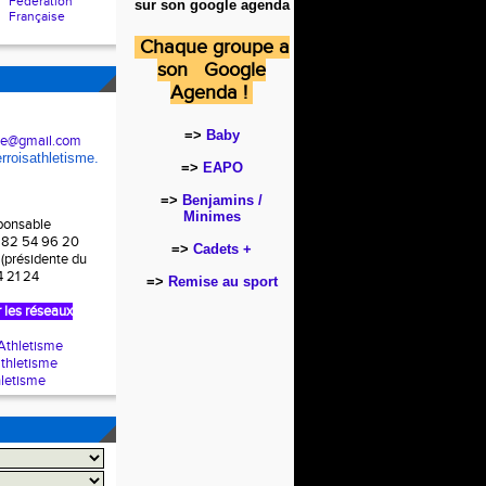
Fédération
sur son google agenda
Française
Chaque groupe a
son Google
Agenda !
=>
Baby
hle@gmail.com
rroisathletisme.
=>
EAPO
=>
Benjamins /
Minimes
sponsable
7 82 54 96 20
=>
Cadets +
 (présidente du
4 21 24
=>
Remise au sport
 les réseaux
thletisme
thletisme
letisme