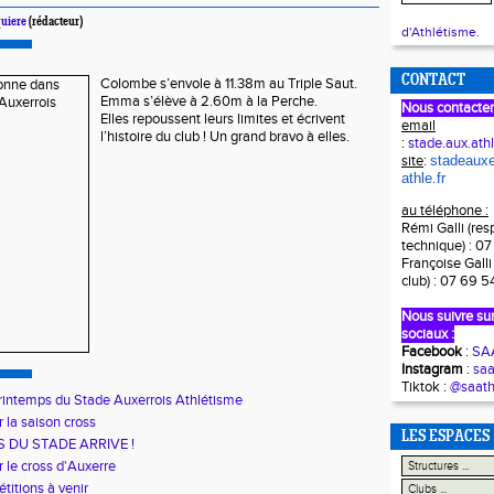
quiere
(rédacteur)
d'Athlétisme.
CONTACT
Colombe s’envole à 11.38m au Triple Saut.
Emma s’élève à 2.60m à la Perche.
Nous contacter
Elles repoussent leurs limites et écrivent
email
l’histoire du club ! Un grand bravo à elles.
:
stade.aux.at
site
:
stadeauxe
athle.fr
au téléphone :
Rémi Galli (re
technique) : 0
Françoise Galli
club) : 07 69 5
Nous suivre sur
sociaux :
Facebook
:
SAA
Instagram
:
saa
Tiktok :
@saath
rintemps du Stade Auxerrois Athlétisme
r la saison cross
LES ESPACES
S DU STADE ARRIVE !
r le cross d'Auxerre
titions à venir