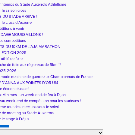
rintemps du Stade Auxerrois Athlétisme
r la saison cross
S DU STADE ARRIVE !
r le cross d'Auxerre
titions à venir
RDAGE MOUSSAILLONS !
es competitions
TS DU 10KM DE L’AJA MARATHON
– ÉDITION 2025
athlé de folie
he de folie aux régionaux de 5km !!!
2025-2026
en mode machine de guerre aux Championnats de France
E D’ANNA AUX POINTES D’OR U14
 édition réussie !
 Minimes : un week-end de feu à Dijon
eau week-end de compétition pour les stadistes !
me tour des Inteclubs sous le soleil
 de meeting au Stade Auxerrois
 le stage à Fréjus