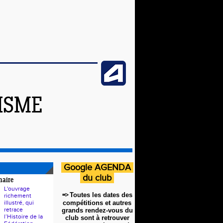
ISME
Google AGENDA
du club
naire
L'ouvrage
=>
Toutes les dates des
richement
illustré, qui
compétitions et autres
retrace
grands rendez-vous du
l’Histoire de la
club sont à retrouver