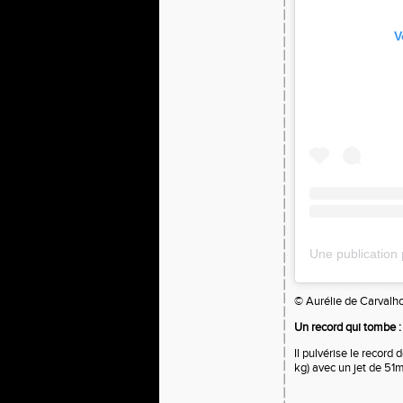
V
© Aurélie de Carvalh
Un record qui tombe :
Il pulvérise le recor
kg) avec un jet de 5