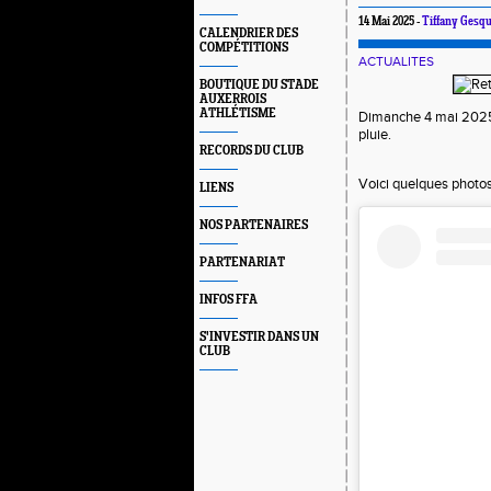
14 Mai 2025 -
Tiffany Gesqu
CALENDRIER DES
COMPÉTITIONS
ACTUALITES
BOUTIQUE DU STADE
AUXERROIS
ATHLÉTISME
Dimanche 4 mai 2025, 
pluie.
RECORDS DU CLUB
Voici quelques photos
LIENS
NOS PARTENAIRES
PARTENARIAT
INFOS FFA
S'INVESTIR DANS UN
CLUB