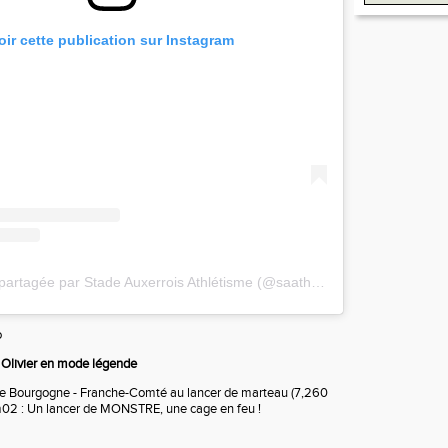
oir cette publication sur Instagram
Une publication partagée par Stade Auxerrois Athlétisme (@saathletisme)
o
 Olivier en mode légende
d de Bourgogne - Franche-Comté au lancer de marteau (7,260
1m02 : Un lancer de MONSTRE, une cage en feu !