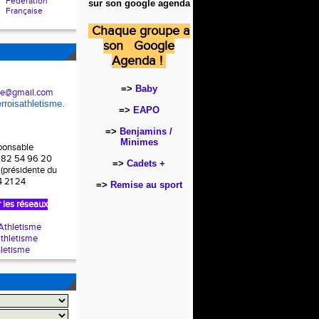
Fédération
sur son google agenda
Française
Chaque groupe a
son Google
Agenda !
=>
Baby
hle@gmail.com
rroisathletisme.
=>
EAPO
=>
Benjamins /
Minimes
sponsable
7 82 54 96 20
=>
Cadets +
 (présidente du
4 21 24
=>
Remise au sport
 les réseaux
thletisme
thletisme
letisme