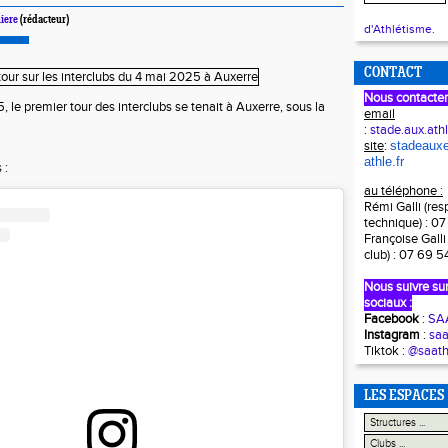
iere
(rédacteur)
d'Athlétisme.
CONTACT
Nous contacter
le premier tour des interclubs se tenait à Auxerre, sous la
email
:
stade.aux.at
site
:
stadeauxe
athle.fr
 :
au téléphone :
Rémi Galli (re
technique) : 0
Françoise Galli
club) : 07 69 5
Nous suivre sur
sociaux :
Facebook
:
SAA
Instagram
:
saa
Tiktok :
@saath
LES ESPACES