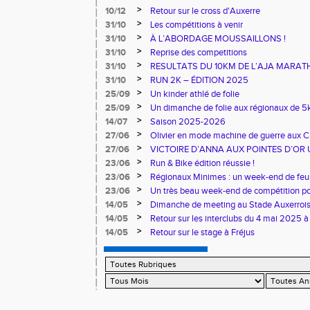
>
10/12
Retour sur le cross d'Auxerre
>
31/10
Les compétitions à venir
>
31/10
À L’ABORDAGE MOUSSAILLONS !
>
31/10
Reprise des competitions
>
31/10
RESULTATS DU 10KM DE L’AJA MARA
>
31/10
RUN 2K – ÉDITION 2025
>
25/09
Un kinder athlé de folie
>
25/09
Un dimanche de folie aux régionaux de 5k
>
14/07
Saison 2025-2026
>
27/06
Olivier en mode machine de guerre aux 
Master
>
27/06
VICTOIRE D’ANNA AUX POINTES D’OR 
>
23/06
Run & Bike édition réussie !
>
23/06
Régionaux Minimes : un week-end de feu 
>
23/06
Un très beau week-end de compétition pou
>
14/05
Dimanche de meeting au Stade Auxerroi
>
14/05
Retour sur les interclubs du 4 mai 2025 à
>
14/05
Retour sur le stage à Fréjus