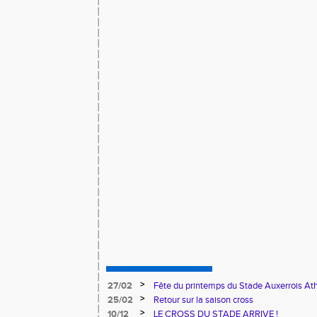
>
27/02
Fête du printemps du Stade Auxerrois At
>
25/02
Retour sur la saison cross
>
10/12
LE CROSS DU STADE ARRIVE !