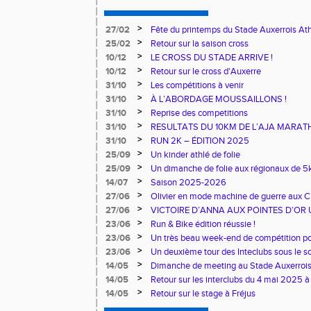
>
27/02
Fête du printemps du Stade Auxerrois At
>
25/02
Retour sur la saison cross
>
10/12
LE CROSS DU STADE ARRIVE !
>
10/12
Retour sur le cross d'Auxerre
>
31/10
Les compétitions à venir
>
31/10
À L’ABORDAGE MOUSSAILLONS !
>
31/10
Reprise des competitions
>
31/10
RESULTATS DU 10KM DE L’AJA MARA
>
31/10
RUN 2K – ÉDITION 2025
>
25/09
Un kinder athlé de folie
>
25/09
Un dimanche de folie aux régionaux de 5k
>
14/07
Saison 2025-2026
>
27/06
Olivier en mode machine de guerre aux 
Master
>
27/06
VICTOIRE D’ANNA AUX POINTES D’OR 
>
23/06
Run & Bike édition réussie !
>
23/06
Un très beau week-end de compétition pou
>
23/06
Un deuxième tour des Inteclubs sous le so
>
14/05
Dimanche de meeting au Stade Auxerroi
>
14/05
Retour sur les interclubs du 4 mai 2025 à
>
14/05
Retour sur le stage à Fréjus