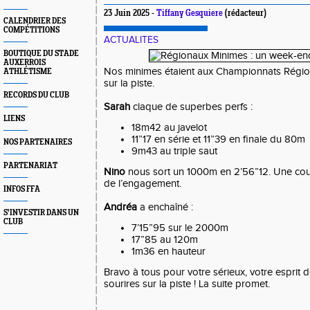
23 Juin 2025 -
Tiffany Gesquiere
(rédacteur)
CALENDRIER DES
COMPÉTITIONS
ACTUALITES
BOUTIQUE DU STADE
AUXERROIS
Nos minimes étaient aux Championnats Région
ATHLÉTISME
sur la piste.
RECORDS DU CLUB
Sarah
claque de superbes perfs :
LIENS
18m42 au javelot
11”17 en série et 11”39 en finale du 80m
NOS PARTENAIRES
9m43 au triple saut
PARTENARIAT
Nino
nous sort un 1000m en 2’56”12. Une cour
de l’engagement.
INFOS FFA
Andréa
a enchaîné :
S'INVESTIR DANS UN
CLUB
7’15”95 sur le 2000m
17”85 au 120m
1m36 en hauteur
Bravo à tous pour votre sérieux, votre esprit 
sourires sur la piste ! La suite promet.