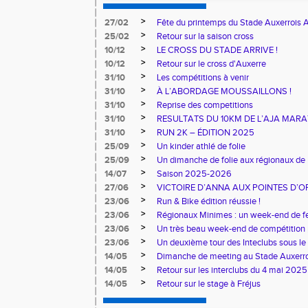
>
27/02
Fête du printemps du Stade Auxerrois 
>
25/02
Retour sur la saison cross
>
10/12
LE CROSS DU STADE ARRIVE !
>
10/12
Retour sur le cross d'Auxerre
>
31/10
Les compétitions à venir
>
31/10
À L’ABORDAGE MOUSSAILLONS !
>
31/10
Reprise des competitions
>
31/10
RESULTATS DU 10KM DE L’AJA MAR
>
31/10
RUN 2K – ÉDITION 2025
>
25/09
Un kinder athlé de folie
>
25/09
Un dimanche de folie aux régionaux de 
>
14/07
Saison 2025-2026
>
27/06
VICTOIRE D’ANNA AUX POINTES D’OR
>
23/06
Run & Bike édition réussie !
>
23/06
Régionaux Minimes : un week-end de fe
>
23/06
Un très beau week-end de compétition p
>
23/06
Un deuxième tour des Inteclubs sous le 
>
14/05
Dimanche de meeting au Stade Auxerro
>
14/05
Retour sur les interclubs du 4 mai 2025
>
14/05
Retour sur le stage à Fréjus