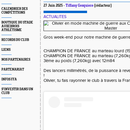
27 Juin 2025 -
Tiffany Gesquiere
(rédacteur)
CALENDRIER DES
COMPÉTITIONS
ACTUALITES
BOUTIQUE DU STADE
AUXERROIS
ATHLÉTISME
Gros week-end pour notre machine de guerre 
RECORDS DU CLUB
LIENS
CHAMPION DE FRANCE au marteau lourd (15
CHAMPION DE FRANCE au marteau (7,260kg
NOS PARTENAIRES
3ème au poids (7,260kg) avec 12m84
PARTENARIAT
Des lancers millimétrés, de la puissance à rev
!
INFOS FFA
Olivier, tu fais rayonner le club à travers la Fra
S'INVESTIR DANS UN
CLUB