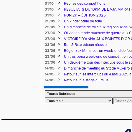
>
31/10
Reprise des competitions
>
31/10
RESULTATS DU 10KM DE L’AJA MARA
>
31/10
RUN 2K – ÉDITION 2025
>
25/09
Un kinder athlé de folie
>
25/09
Un dimanche de folie aux régionaux de 5k
>
27/06
Olivier en mode machine de guerre aux 
Master
>
27/06
VICTOIRE D’ANNA AUX POINTES D’OR 
>
23/06
Run & Bike édition réussie !
>
23/06
Régionaux Minimes : un week-end de feu 
>
23/06
Un très beau week-end de compétition pou
>
23/06
Un deuxième tour des Inteclubs sous le so
>
14/05
Dimanche de meeting au Stade Auxerroi
>
14/05
Retour sur les interclubs du 4 mai 2025 à
>
14/05
Retour sur le stage à Fréjus