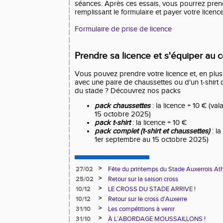
séances. Après ces essais, vous pourrez prend
remplissant le formulaire et payer votre licence
Formulaire de prise de licence
Prendre sa licence et s'équiper au c
Vous pouvez prendre votre licence et, en plus
avec une paire de chaussettes ou d'un t-shirt
du stade ? Découvrez nos packs
pack chaussettes
: la licence + 10 € (v
15 octobre 2025)
pack t-shirt
: la licence + 10 €
pack complet (t-shirt et chaussettes)
: la
1er septembre au 15 octobre 2025)
>
27/02
Fête du printemps du Stade Auxerrois At
>
25/02
Retour sur la saison cross
>
10/12
LE CROSS DU STADE ARRIVE !
>
10/12
Retour sur le cross d'Auxerre
>
31/10
Les compétitions à venir
>
31/10
À L’ABORDAGE MOUSSAILLONS !