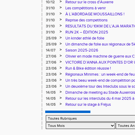
>
10/12
Retour sur le cross d'Auxerre
>
31/10
Les compétitions à venir
>
31/10
À L’ABORDAGE MOUSSAILLONS !
>
31/10
Reprise des competitions
>
31/10
RESULTATS DU 10KM DE L’AJA MARA
>
31/10
RUN 2K – ÉDITION 2025
>
25/09
Un kinder athlé de folie
>
25/09
Un dimanche de folie aux régionaux de 5k
>
14/07
Saison 2025-2026
>
27/06
Olivier en mode machine de guerre aux 
Master
>
27/06
VICTOIRE D’ANNA AUX POINTES D’OR 
>
23/06
Run & Bike édition réussie !
>
23/06
Régionaux Minimes : un week-end de feu 
>
23/06
Un très beau week-end de compétition pou
>
23/06
Un deuxième tour des Inteclubs sous le so
>
14/05
Dimanche de meeting au Stade Auxerroi
>
14/05
Retour sur les interclubs du 4 mai 2025 à
>
14/05
Retour sur le stage à Fréjus