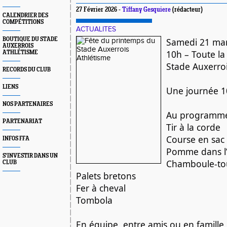
27 Février 2026 -
Tiffany Gesquiere
(rédacteur)
CALENDRIER DES
COMPÉTITIONS
ACTUALITES
BOUTIQUE DU STADE
Samedi 21 mar
AUXERROIS
10h – Toute la
ATHLÉTISME
Stade Auxerroi
RECORDS DU CLUB
LIENS
Une journée 1
NOS PARTENAIRES
Au programme
PARTENARIAT
Tir à la corde
Course en sac
INFOS FFA
Pomme dans l
S'INVESTIR DANS UN
Chamboule-to
CLUB
Palets bretons
Fer à cheval
Tombola
En équipe, entre amis ou en famille,